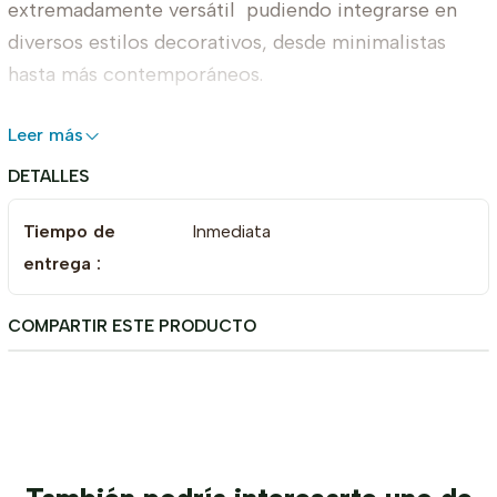
extremadamente versátil pudiendo integrarse en
diversos estilos decorativos, desde minimalistas
hasta más contemporáneos.
Dimensiones
Leer más
DETALLES
Alto: 28 cm
Ancho: 22 cm
Tiempo de
Inmediata
Largo: 28 cm
entrega :
COMPARTIR ESTE PRODUCTO