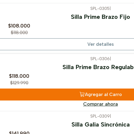
SPL-0305
|
Silla Prime Brazo Fijo
$108.000
$118.000
Ver detalles
SPL-0306
|
Silla Prime Brazo Regulab
$118.000
$129.990
Agregar al Carro
Comprar ahora
SPL-0309
|
Silla Galia Sincrónica
$141.990