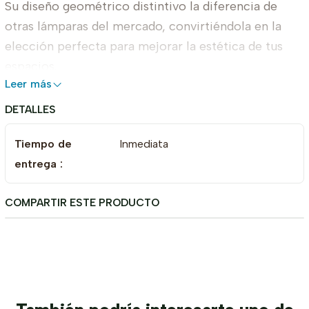
Su diseño geométrico distintivo la diferencia de
otras lámparas del mercado, convirtiéndola en la
elección perfecta para mejorar la estética de tus
espacios.
Leer más
Descubre el placer de iluminar tu vida con la
Lámpara Prisma y transforma tus espacios en
DETALLES
lugares inolvidables.
Tiempo de
Inmediata
Dimensiones
entrega :
Alto: 20 cm
COMPARTIR ESTE PRODUCTO
Ancho: 20 cm
Largo: 20 cm