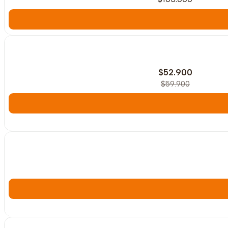
-12%
OFF
$52.900
$59.900