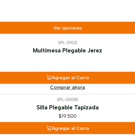
Ver opciones
SPL-0102
|
Multimesa Plegable Jerez
Agregar al Carro
Comprar ahora
SPL-0008
|
Silla Plegable Tapizada
$19.500
Agregar al Carro