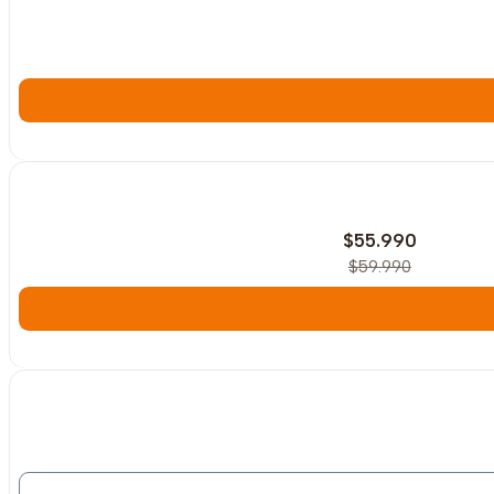
-7%
OFF
$55.990
$59.990
Agotado