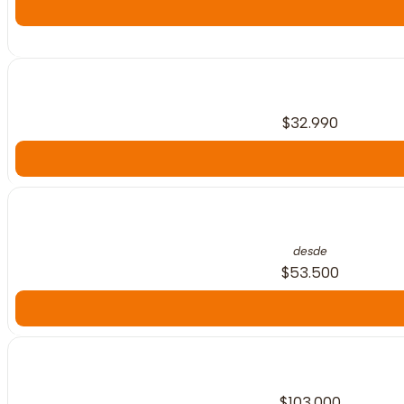
$32.990
desde
$53.500
$103.000