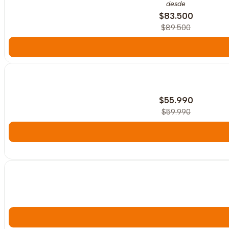
desde
$83.500
$89.500
-7%
OFF
$55.990
$59.990