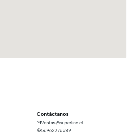
Contáctanos
Ventas@superline.cl
56962276589