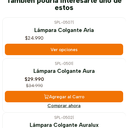
También podría interesarte uno de
estos
SPL-0507
|
Lámpara Colgante Aria
$24.990
Ver opciones
SPL-0501
|
-14%
OFF
Lámpara Colgante Aura
$29.990
$34.990
Agregar al Carro
Comprar ahora
SPL-0502
|
-18%
OFF
Lámpara Colgante Auralux