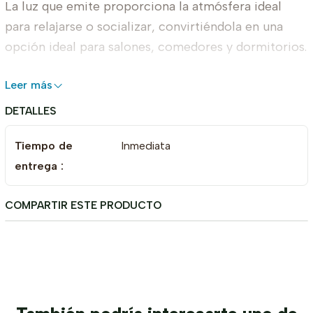
La luz que emite proporciona la atmósfera ideal
para relajarse o socializar, convirtiéndola en una
opción ideal para salones, comedores y dormitorios.
Añade un toque de distinción a tu hogar con la
Leer más
lámpara Moon Gold, una elección que resalta la
DETALLES
elegancia de tus espacios y la calidad de tu
decoración.
Tiempo de
Inmediata
entrega :
Dimensiones
COMPARTIR ESTE PRODUCTO
Alto: 18 cm
Ancho: 15 cm
Fondo: 23 cm