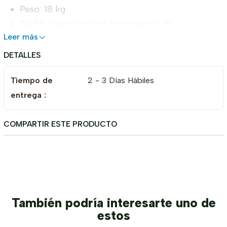
Peso: 18 kg
Techo cuenta con un tratamiento de
Leer más
impermeabilidad y protección anti rayos UV
El sistema de apertura es de tipo paraguas,
DETALLES
acordeón o araña.
Tiempo de
2 - 3 Días Hábiles
El montaje puede ser realizado por dos personas
entrega :
en minutos.
COMPARTIR ESTE PRODUCTO
También podría interesarte uno de
estos