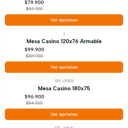
$79.900
$89.900
Ver opciones
|
-9%
OFF
Mesa Casino 120x76 Armable
$99.900
$109.900
Ver opciones
SPL-0190
|
-16%
OFF
Mesa Casino 180x75
$96.900
$114.900
Ver opciones
SPL-0164
|