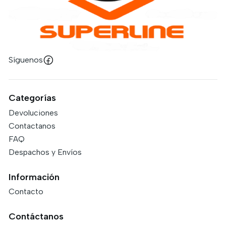
Síguenos
Categorías
Devoluciones
Contactanos
FAQ
Despachos y Envíos
Información
Contacto
Contáctanos