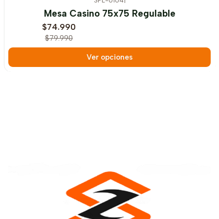
-6%
OFF
Mesa Casino 75x75 Regulable
$74.990
$79.990
Ver opciones