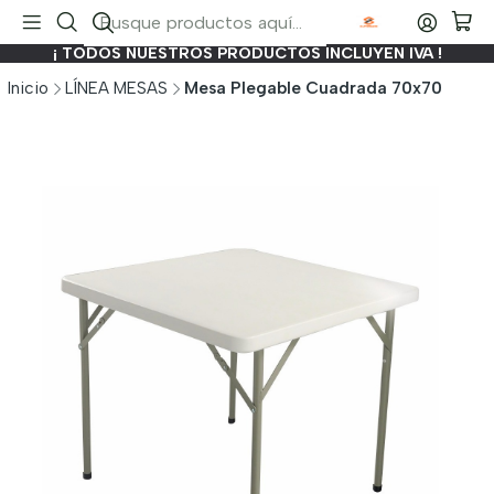
¡ TODOS NUESTROS PRODUCTOS INCLUYEN IVA !
Inicio
LÍNEA MESAS
Mesa Plegable Cuadrada 70x70