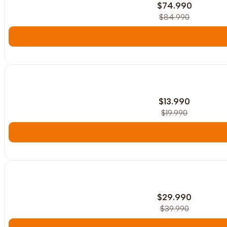
$74.990
$84.990
-30%
OFF
$13.990
$19.990
-25%
OFF
$29.990
$39.990