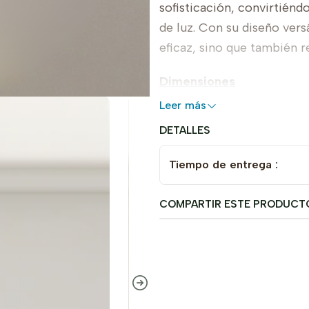
sofisticación, convirtién
de luz. Con su diseño vers
eficaz, sino que también re
Dimensiones
Leer más
Alto: 30 cm
DETALLES
Ancho: 30 cm
Fondo: 30 cm
Tiempo de entrega :
COMPARTIR ESTE PRODUCT