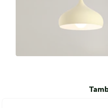
Tambi
-25%
OFF