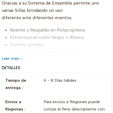
Gracias a su Sistema de Ensamble permite unir
varias Sillas brindando un uso
diferente ante diferentes eventos.
Asiento y Respaldo en Polipropileno.
Estructura en color Negro o Blanco.
Sistema apilable.
Altura del piso al asiento: 47cm.
Leer más
Profundidad del asiento: 41 cm.
Ancho del asiento: 48 cm.
DETALLES
Altura Total: 79 cm.
Tiempo de
6 - 8 Días hábiles
Alto del respaldo: 46cm.
entrega :
Ancho del respaldo: 41cm.
Envíos a
Para envíos a Regiones puede
Regiones :
cotizar el flete directamente con