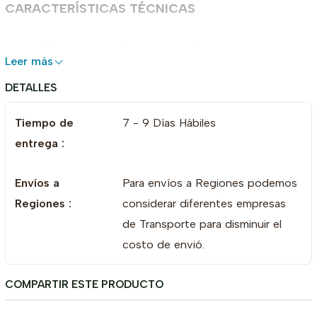
CARACTERÍSTICAS TÉCNICAS
Material:
Asiento y Respaldo en Polipropileno
Leer más
Estructura:
Acero
DETALLES
Pintura:
Electrostática
Patines:
Regulables
Tiempo de
7 - 9 Días Hábiles
Profundidad:
55 cm
entrega :
Altura:
82 cm
Largo:
165 cm
Envíos a
Para envíos a Regiones podemos
Regiones :
considerar diferentes empresas
¡ SELECCIONA TU COLOR FAVORITO !
de Transporte para disminuir el
costo de envió.
COMPARTIR ESTE PRODUCTO