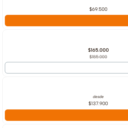
$69.500
-11%
OFF
Agotado
$165.000
$185.000
desde
$137.900