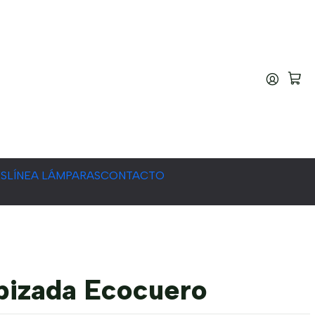
ES
LÍNEA LÁMPARAS
CONTACTO
apizada Ecocuero