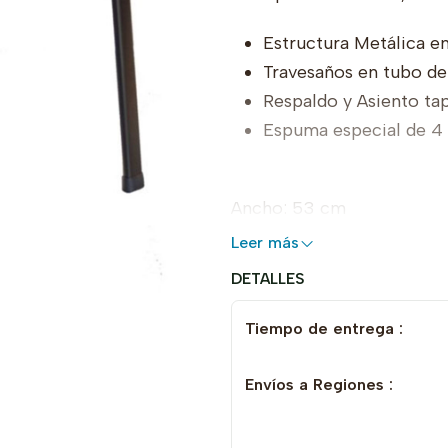
Estructura Metálica en
Travesaños en tubo de
Respaldo y Asiento ta
Espuma especial de 4
Ancho: 53 cm
Largo: 57 cm
Leer más
Alto: 77 cm
DETALLES
Altura de Asiento: 45 cm
Tiempo de entrega :
Producto a Fabricación
Envíos a Regiones :