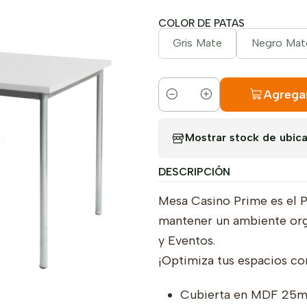
COLOR DE PATAS
Gris Mate
Negro Mat
Agregar
Cantidad
Mostrar stock de ubic
DESCRIPCIÓN
Mesa Casino Prime es el P
mantener un ambiente org
y Eventos.
¡Optimiza tus espacios con
Cubierta en MDF 25m