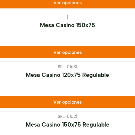
Ver opciones
|
Mesa Casino 150x75
Ver opciones
SPL-0163
|
Mesa Casino 120x75 Regulable
Ver opciones
SPL-0162
|
Mesa Casino 150x75 Regulable