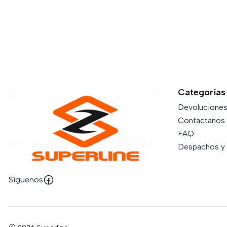
Categorías
Devolucione
Contactanos
FAQ
Despachos y 
Síguenos