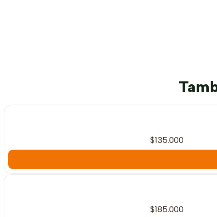
Tambi
$135.000
$185.000