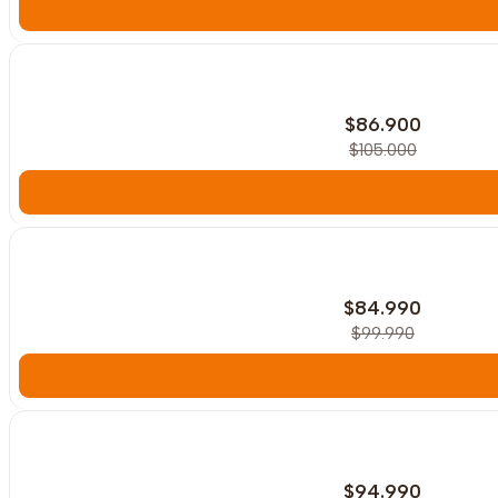
-17%
OFF
$86.900
$105.000
-15%
OFF
$84.990
$99.990
-10%
OFF
$94.990