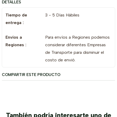
DETALLES
ESTE PRODUCTO SOLO SE ENTREGA ARMADO, SIN
COSTO ADICIONAL.
Tiempo de
3 - 5 Días Hábiles
entrega :
Envíos a
Para envíos a Regiones podemos
Regiones :
considerar diferentes Empresas
de Transporte para disminuir el
costo de envió.
COMPARTIR ESTE PRODUCTO
También podría interesarte uno de