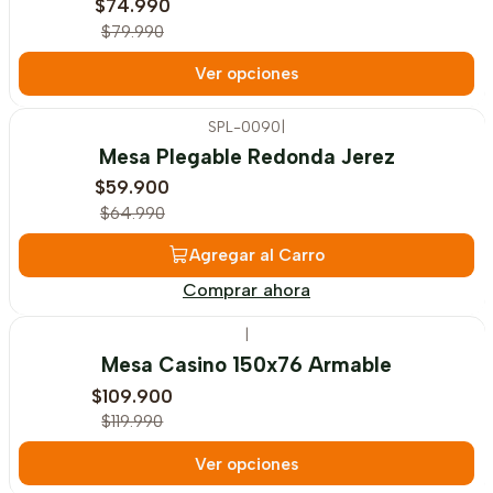
$74.990
$79.990
Ver opciones
SPL-0090
|
-8%
OFF
Mesa Plegable Redonda Jerez
$59.900
$64.990
Agregar al Carro
Comprar ahora
|
-8%
OFF
Mesa Casino 150x76 Armable
$109.900
$119.990
Ver opciones