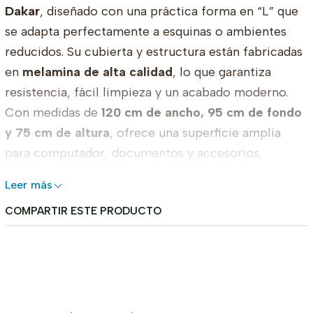
Dakar
, diseñado con una práctica forma en “L” que
se adapta perfectamente a esquinas o ambientes
reducidos. Su cubierta y estructura están fabricadas
en
melamina de alta calidad
, lo que garantiza
resistencia, fácil limpieza y un acabado moderno.
Con medidas de
120 cm de ancho, 95 cm de fondo
y 75 cm de altura
, ofrece una superficie amplia
para computador, documentos y accesorios,
manteniendo todo al alcance de la mano. Ideal para
Leer más
oficinas, home office o espacios de estudio.
COMPARTIR ESTE PRODUCTO
Dimensiones
Ancho: 120 cm
Fondo: 95 cm
Alto: 75 cm