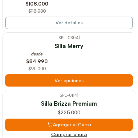
Ancho del asiento con brazo: 59 cm.
$108.000
$118.000
Altura Total: 90cm. (Pistón en su altura mínima)
Altura Total: 102 cm. (Pistón en su altura
Ver detalles
máxima)
SPL-0304
|
Ancho del respaldo: 46 cm.
-11%
OFF
Silla Merry
Profundidad: 59 cm.
desde
$84.990
$95.000
Ver opciones
SPL-0114
|
Silla Brizza Premium
$225.000
Agregar al Carro
Comprar ahora