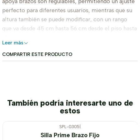
apoya brazos son regulables, permitiendo un ajuste
perfecto para diferentes usuarios, mientras que su
altura también se puede modificar, con un rango
que va desde 45 cm hasta 56 cm desde el piso hasta
el asiento.
Leer más
Respaldo Medio de Malla.
COMPARTIR ESTE PRODUCTO
Apoyo Lumbar Fijo.
Apoya brazos Regulable.
Regulable en Altura.
Base Cromada.
Altura del piso al asiento: 45 cm. (Pistón en su
También podría interesarte uno de
altura mínima).
estos
Altura del piso al asiento: 56 cm. (Pistón en su
altura máxima).
SPL-0305
|
-8%
OFF
Ancho del asiento: 46 cm.
Silla Prime Brazo Fijo
Agotado