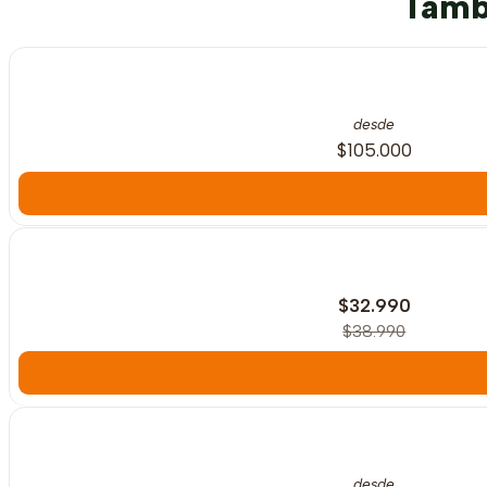
Tambi
desde
$105.000
-15%
OFF
$32.990
$38.990
desde