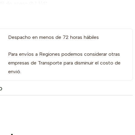
il de acero Ø 1 1/4"
l horno de color negro.
Despacho en menos de 72 horas hábiles
Para envíos a Regiones podemos considerar otras
empresas de Transporte para disminuir el costo de
envió.
O