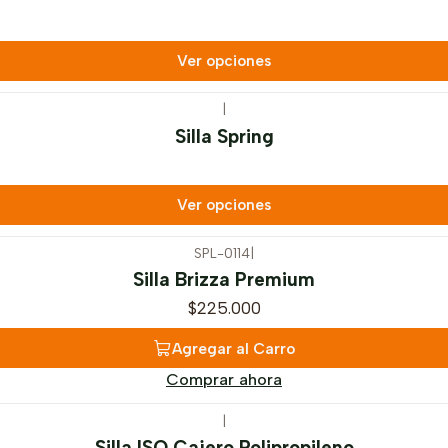
Ver opciones
|
Silla Spring
Ver opciones
SPL-0114
|
Silla Brizza Premium
$225.000
Agregar al Carro
Comprar ahora
|
Silla ISO Cajero Polipropileno